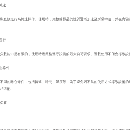
減速
直接進行高轉速操作。使用時，應根據樣品的性質逐漸加速至所需轉速，并在實驗結
運行
載能力是有限的，使用時應嚴格遵守設備的最大負荷要求。過載使用不僅會導致設備
心條件
同的離心條件，包括轉速、時間、溫度等。為了避免因不當的使用方式導致設備的過
相匹配。
保養