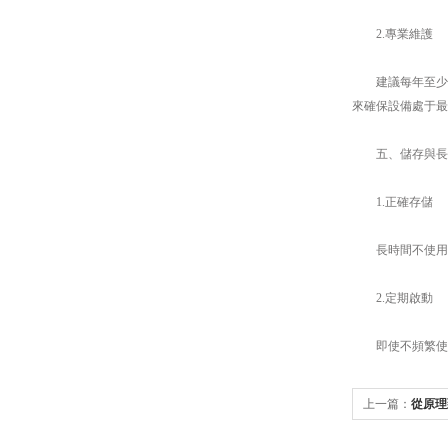
2.專業維護
建議每年至少一
來確保設備處于最
五、儲存與長時
1.正確存儲
長時間不使用超
2.定期啟動
即使不頻繁使用
上一篇：
從原理