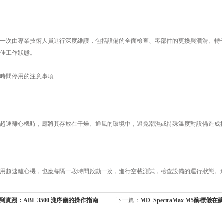
次由專業技術人員進行深度維護，包括設備的全面檢查、零部件的更換與潤滑、轉子
佳工作狀態。
間停用的注意事項
速離心機時，應將其存放在干燥、通風的環境中，避免潮濕或特殊溫度對設備造成損
超速離心機，也應每隔一段時間啟動一次，進行空載測試，檢查設備的運行狀態。這
到實踐：ABI_3500 測序儀的操作指南
下一篇：
MD_SpectraMax M5酶標
應用