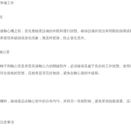
準備工作
況
離心機之前，首先應檢查設備的外觀和運行狀態。確保設備外殼沒有明顯的損壞或松
果發現有破損或老化現象，應及時更換，防止發生意外。
離心管
子和離心管是承受高速離心力的關鍵部件，必須確保其處于良好的工作狀態。使用前
符合規格的型號，且檢查是否完好無損，避免在離心過程中破裂。
時，確保樣品在離心管中的分布均勻，并與另一管相對稱，避免單側負載過重。這不
注意事項