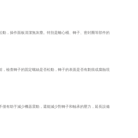
動，操作面板清潔無灰塵。特別是離心桶、轉子、密封圈等部件的
，檢查轉子的固定螺絲是否松動，轉子的表面是否有劃痕或腐蝕現
僅有助于減少機器震動，還能減少對轉子和軸承的壓力，延長設備