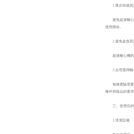
1.逐步加速與
避免超速離心機
使用壽命。
2.避免超負荷
超速離心機的負
3.合理選擇離
每種實驗需要不
條件與樣品的要求
三、使用后的
1.清潔設備