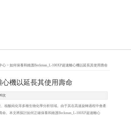
中心
> 如何保養和維護Beckman_L-100XP超速離心機以延長其使用壽命
超速離心機以延長其使用壽命
99次
取、核酸純化等多種生物化學分析領域。由于其在高速旋轉過程中會產
文將探討如何正確保養和維護Beckman_L-100XP超速離心