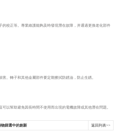
的校正等。專業維護能夠及時發現潛在故障，并通過更換老化部件
害。轉子和其他金屬部件要定期擦拭防銹油，防止生銹。
可以幫助避免因長時間不使用而出現的電機故障或其他潛在問題。
儀在藥物篩選中的創新
返回列表>>