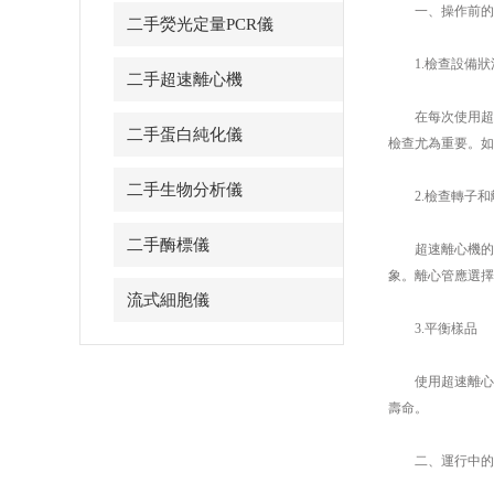
一、操作前的
二手熒光定量PCR儀
1.檢查設備狀
二手超速離心機
在每次使用超速
二手蛋白純化儀
檢查尤為重要。如
二手生物分析儀
2.檢查轉子和
二手酶標儀
超速離心機的轉
象。離心管應選擇
流式細胞儀
3.平衡樣品
使用超速離心機
壽命。
二、運行中的