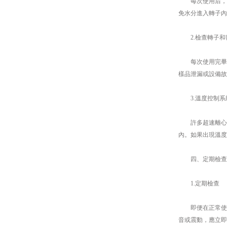
每次使用后，應
免水分進入轉子內
2.檢查轉子和
每次使用完畢后
樣品泄漏或設備故
3.溫度控制系
許多超速離心機
內。如果出現溫度
四、定期檢查
1.定期檢查
即便在正常使用
音或震動，應立即