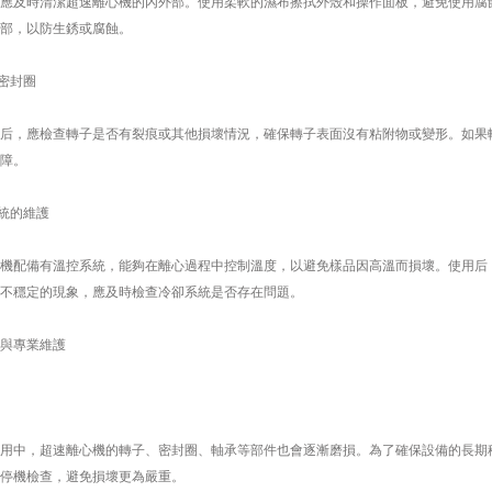
及時清潔超速離心機的內外部。使用柔軟的濕布擦拭外殼和操作面板，避免使用腐蝕
部，以防生銹或腐蝕。
密封圈
，應檢查轉子是否有裂痕或其他損壞情況，確保轉子表面沒有粘附物或變形。如果轉
障。
統的維護
配備有溫控系統，能夠在離心過程中控制溫度，以避免樣品因高溫而損壞。使用后，
不穩定的現象，應及時檢查冷卻系統是否存在問題。
與專業維護
中，超速離心機的轉子、密封圈、軸承等部件也會逐漸磨損。為了確保設備的長期穩
停機檢查，避免損壞更為嚴重。