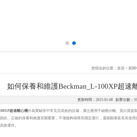
您現在的位置：
首頁
>
新聞
如何保養和維護Beckman_L-100XP
更新時間：2025-01-08 點擊次數：5
L-100XP超速離心機
作為實驗室中常見且高效的設備，廣泛應用于細胞分離、蛋白質提
因此，正確的保養和維護至關重要，不僅能夠保障其穩定運行，還能顯著延長其使用壽命。本
高效運作。