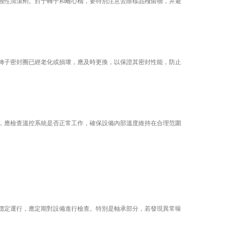
性清潔劑。對于轉子和離心桶，要特別注意去除樣品殘留物，并避
子密封圈已經老化或損壞，應及時更換，以保證其密封性能，防止
應檢查溫控系統是否正常工作，確保設備內部溫度維持在合理范圍
定運行，應定期對設備進行檢查。特別是軸承部分，若發現異常噪